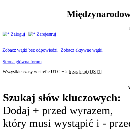
Międzynarodow
Zaloguj
Zarejestruj
Zobacz wątki bez odpowiedzi
|
Zobacz aktywne wątki
Strona główna forum
Wszystkie czasy w strefie UTC + 2 [
czas letni (DST)
]
Szukaj słów kluczowych:
Dodaj
+
przed wyrazem,
który musi wystąpić i
-
prze