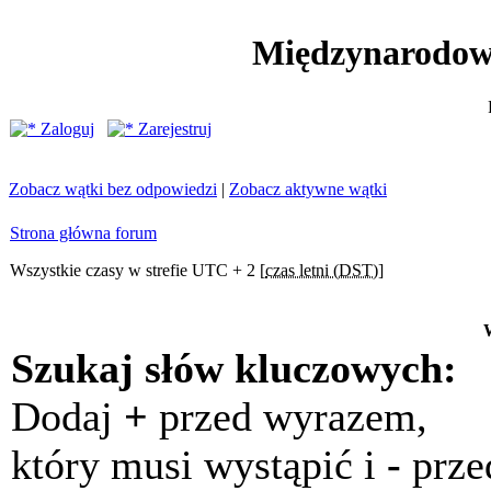
Międzynarodow
Zaloguj
Zarejestruj
Zobacz wątki bez odpowiedzi
|
Zobacz aktywne wątki
Strona główna forum
Wszystkie czasy w strefie UTC + 2 [
czas letni (DST)
]
Szukaj słów kluczowych:
Dodaj
+
przed wyrazem,
który musi wystąpić i
-
prze