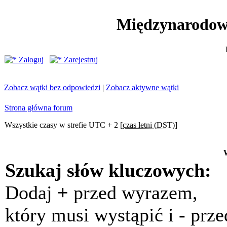
Międzynarodow
Zaloguj
Zarejestruj
Zobacz wątki bez odpowiedzi
|
Zobacz aktywne wątki
Strona główna forum
Wszystkie czasy w strefie UTC + 2 [
czas letni (DST)
]
Szukaj słów kluczowych:
Dodaj
+
przed wyrazem,
który musi wystąpić i
-
prze