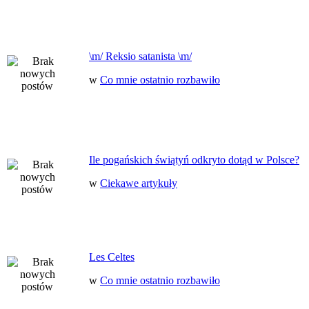
\m/ Reksio satanista \m/
w
Co mnie ostatnio rozbawiło
Ile pogańskich świątyń odkryto dotąd w Polsce?
w
Ciekawe artykuły
Les Celtes
w
Co mnie ostatnio rozbawiło