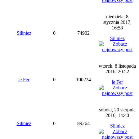
niedziela, 8
stycznia 2017,
16:58
Siliniez
0
74902
Siliniez
wtorek, 8 listopada
2016, 20:52
le Fer
0
100224
le Fer
sobota, 20 sierpnia
2016, 14:40
Siliniez
0
89264
Siliniez