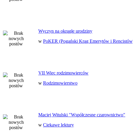
Wyczyn na okrągłe urodziny
w
PoKER (Pogański Krąg Emerytów i Rencistów
VII Wiec rodzimowierców
w
Rodzimowierstwo
Maciej Witulski "Współczesne czarownictwo"
w
Ciekawe lektury