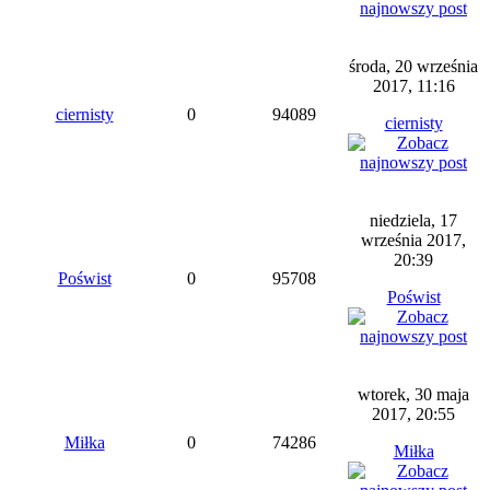
środa, 20 września
2017, 11:16
ciernisty
0
94089
ciernisty
niedziela, 17
września 2017,
20:39
Poświst
0
95708
Poświst
wtorek, 30 maja
2017, 20:55
Miłka
0
74286
Miłka