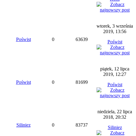
wtorek, 3 września
2019, 13:56
Poświst
0
63639
Poświst
piątek, 12 lipca
2019, 12:27
Poświst
0
81699
Poświst
niedziela, 22 lipca
2018, 20:32
Siliniez
0
83737
Siliniez