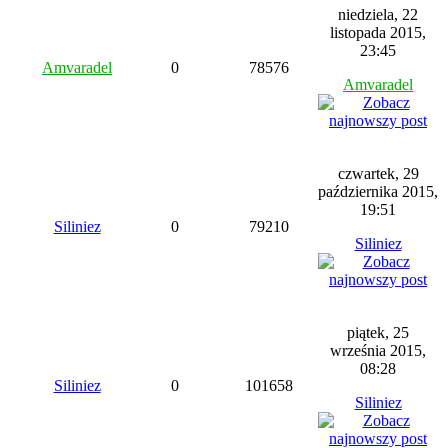
niedziela, 22
listopada 2015,
23:45
Amvaradel
0
78576
Amvaradel
czwartek, 29
października 2015,
19:51
Siliniez
0
79210
Siliniez
piątek, 25
września 2015,
08:28
Siliniez
0
101658
Siliniez