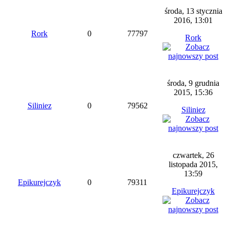
środa, 13 stycznia
2016, 13:01
Rork
0
77797
Rork
środa, 9 grudnia
2015, 15:36
Siliniez
0
79562
Siliniez
czwartek, 26
listopada 2015,
13:59
Epikurejczyk
0
79311
Epikurejczyk