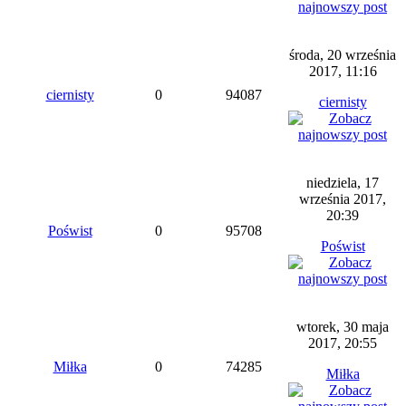
środa, 20 września
2017, 11:16
ciernisty
0
94087
ciernisty
niedziela, 17
września 2017,
20:39
Poświst
0
95708
Poświst
wtorek, 30 maja
2017, 20:55
Miłka
0
74285
Miłka