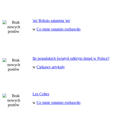
\m/ Reksio satanista \m/
w
Co mnie ostatnio rozbawiło
Ile pogańskich świątyń odkryto dotąd w Polsce?
w
Ciekawe artykuły
Les Celtes
w
Co mnie ostatnio rozbawiło