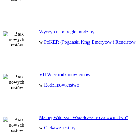
Wyczyn na okrągłe urodziny
w
PoKER (Pogański Krąg Emerytów i Rencistów
VII Wiec rodzimowierców
w
Rodzimowierstwo
Maciej Witulski "Współczesne czarownictwo"
w
Ciekawe lektury