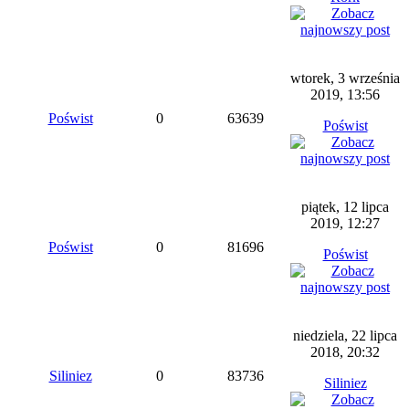
wtorek, 3 września
2019, 13:56
Poświst
0
63639
Poświst
piątek, 12 lipca
2019, 12:27
Poświst
0
81696
Poświst
niedziela, 22 lipca
2018, 20:32
Siliniez
0
83736
Siliniez