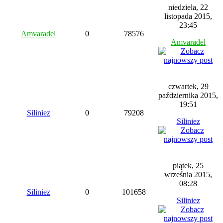
niedziela, 22
listopada 2015,
23:45
Amvaradel
0
78576
Amvaradel
czwartek, 29
października 2015,
19:51
Siliniez
0
79208
Siliniez
piątek, 25
września 2015,
08:28
Siliniez
0
101658
Siliniez