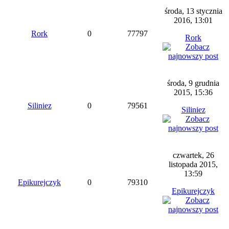
środa, 13 stycznia
2016, 13:01
Rork
0
77797
Rork
środa, 9 grudnia
2015, 15:36
Siliniez
0
79561
Siliniez
czwartek, 26
listopada 2015,
13:59
Epikurejczyk
0
79310
Epikurejczyk