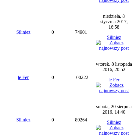
niedziela, 8
stycznia 2017,
16:58
Siliniez
0
74901
Siliniez
wtorek, 8 listopada
2016, 20:52
le Fer
0
100222
le Fer
sobota, 20 sierpnia
2016, 14:40
Siliniez
0
89264
Siliniez