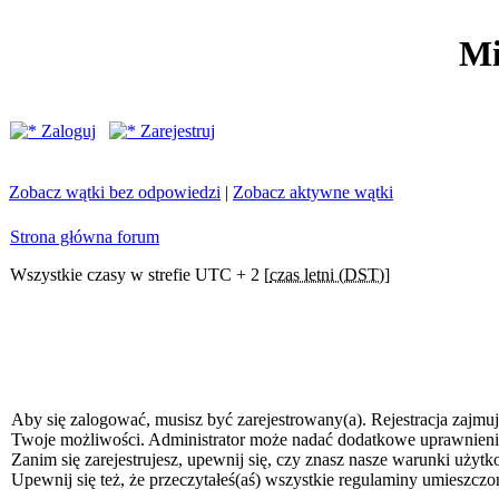
Mi
Zaloguj
Zarejestruj
Zobacz wątki bez odpowiedzi
|
Zobacz aktywne wątki
Strona główna forum
Wszystkie czasy w strefie UTC + 2 [
czas letni (DST)
]
Aby się zalogować, musisz być zarejestrowany(a). Rejestracja zajmuj
Twoje możliwości. Administrator może nadać dodatkowe uprawnien
Zanim się zarejestrujesz, upewnij się, czy znasz nasze warunki użytk
Upewnij się też, że przeczytałeś(aś) wszystkie regulaminy umieszczo