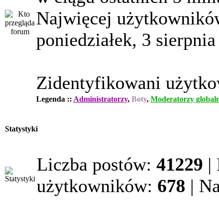
Najwięcej użytkowników
poniedziałek, 3 sierpnia
Zidentyfikowani użytk
Legenda ::
Administratorzy
,
Boty
,
Moderatorzy globaln
Statystyki
Liczba postów:
41229
|
użytkowników:
678
| N