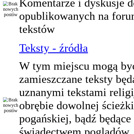
Komentarze i dyskusje d
opublikowanych na for
tekstów
Teksty - źródła
W tym miejscu mogą by
zamieszczane teksty będ
uznanymi tekstami relig
obrębie dowolnej ścieżki
pogańskiej, bądź będące
świadectwem poglądów