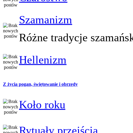
Szamanizm
Różne tradycje szamańs
Hellenizm
Z życia pogan, świętowanie i obrzędy
Koło roku
Rytuały przejścia