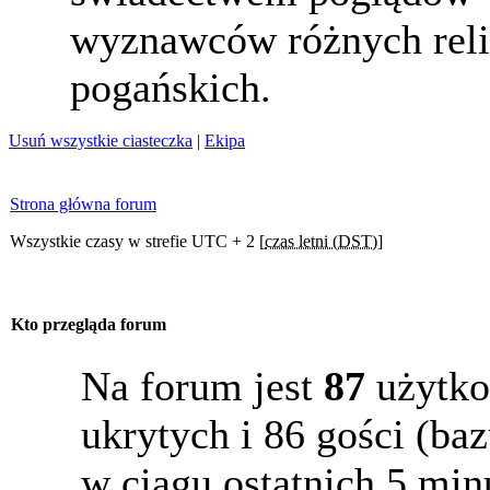
wyznawców różnych reli
pogańskich.
Usuń wszystkie ciasteczka
|
Ekipa
Strona główna forum
Wszystkie czasy w strefie UTC + 2 [
czas letni (DST)
]
Kto przegląda forum
Na forum jest
87
użytko
ukrytych i 86 gości (b
w ciągu ostatnich 5 min