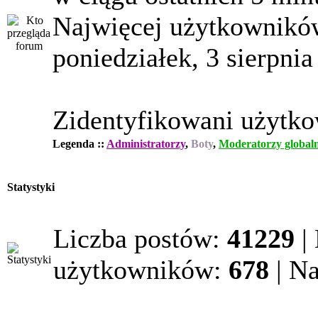
Najwięcej użytkowników
poniedziałek, 3 sierpnia
Zidentyfikowani użytk
Legenda ::
Administratorzy
,
Boty
,
Moderatorzy globaln
Statystyki
Liczba postów:
41229
|
użytkowników:
678
| N