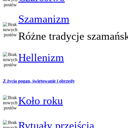
Szamanizm
Różne tradycje szamańs
Hellenizm
Z życia pogan, świętowanie i obrzędy
Koło roku
Rytuały przejścia