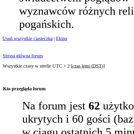
wyznawców różnych reli
pogańskich.
Usuń wszystkie ciasteczka
|
Ekipa
Strona główna forum
Wszystkie czasy w strefie UTC + 2 [
czas letni (DST)
]
Kto przegląda forum
Na forum jest
62
użytko
ukrytych i 60 gości (b
w ciągu ostatnich 5 min