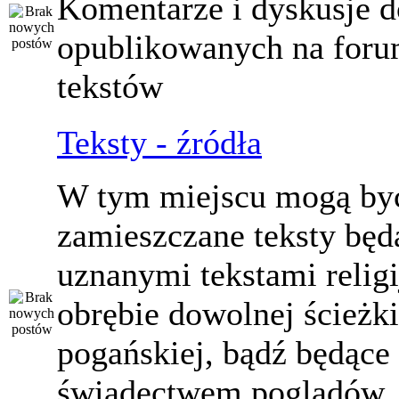
Komentarze i dyskusje d
opublikowanych na for
tekstów
Teksty - źródła
W tym miejscu mogą by
zamieszczane teksty będ
uznanymi tekstami relig
obrębie dowolnej ścieżki
pogańskiej, bądź będące
świadectwem poglądów