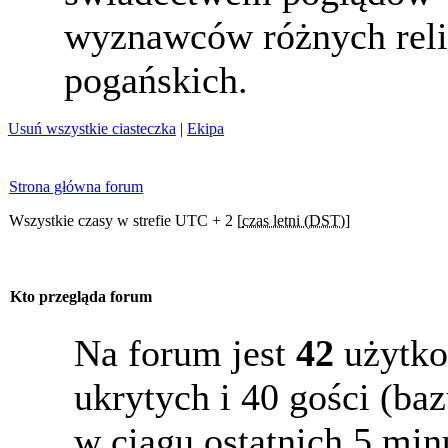
wyznawców różnych reli
pogańskich.
Usuń wszystkie ciasteczka
|
Ekipa
Strona główna forum
Wszystkie czasy w strefie UTC + 2 [
czas letni (DST)
]
Kto przegląda forum
Na forum jest
42
użytko
ukrytych i 40 gości (b
w ciągu ostatnich 5 min