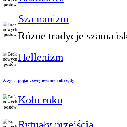
Szamanizm
Różne tradycje szamańs
Hellenizm
Z życia pogan, świętowanie i obrzędy
Koło roku
Rytuały przejścia