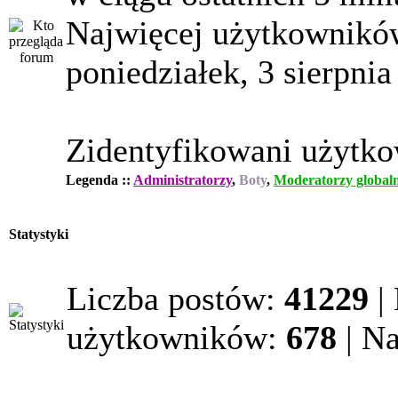
Najwięcej użytkowników
poniedziałek, 3 sierpnia
Zidentyfikowani użytk
Legenda ::
Administratorzy
,
Boty
,
Moderatorzy globaln
Statystyki
Liczba postów:
41229
|
użytkowników:
678
| N