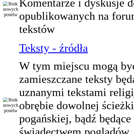
Komentarze i dyskusje d
opublikowanych na for
tekstów
Teksty - źródła
W tym miejscu mogą by
zamieszczane teksty będ
uznanymi tekstami relig
obrębie dowolnej ścieżki
pogańskiej, bądź będące
świadectwem poglądów