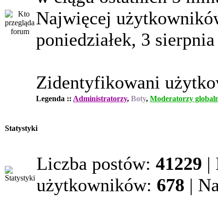
Najwięcej użytkowników
poniedziałek, 3 sierpnia
Zidentyfikowani użytk
Legenda ::
Administratorzy
,
Boty
,
Moderatorzy globaln
Statystyki
Liczba postów:
41229
|
użytkowników:
678
| N