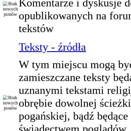
Komentarze i dyskusje d
opublikowanych na for
tekstów
Teksty - źródła
W tym miejscu mogą by
zamieszczane teksty będ
uznanymi tekstami relig
obrębie dowolnej ścieżki
pogańskiej, bądź będące
świadectwem poglądów