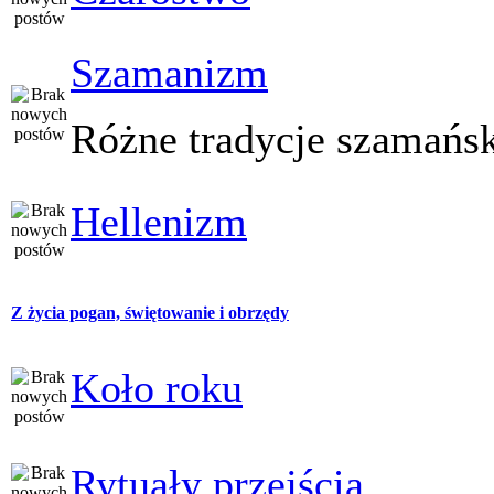
Szamanizm
Różne tradycje szamańs
Hellenizm
Z życia pogan, świętowanie i obrzędy
Koło roku
Rytuały przejścia