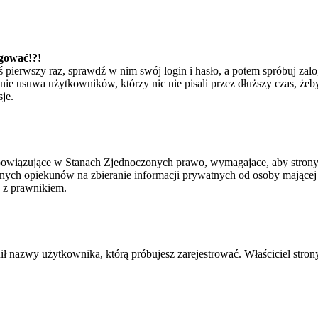
ogować!?!
eś pierwszy raz, sprawdź w nim swój login i hasło, a potem spróbuj zal
e usuwa użytkowników, którzy nic nie pisali przez dłuższy czas, żeby 
je.
bowiązujące w Stanach Zjednoczonych prawo, wymagajace, aby strony i
ych opiekunów na zbieranie informacji prywatnych od osoby mającej mni
ę z prawnikiem.
ił nazwy użytkownika, którą próbujesz zarejestrować. Właściciel strony