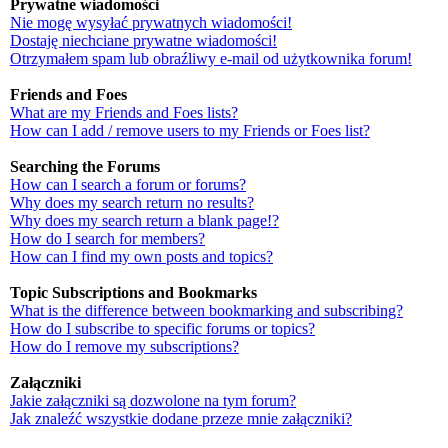
Prywatne wiadomości
Nie mogę wysyłać prywatnych wiadomości!
Dostaję niechciane prywatne wiadomości!
Otrzymałem spam lub obraźliwy e-mail od użytkownika forum!
Friends and Foes
What are my Friends and Foes lists?
How can I add / remove users to my Friends or Foes list?
Searching the Forums
How can I search a forum or forums?
Why does my search return no results?
Why does my search return a blank page!?
How do I search for members?
How can I find my own posts and topics?
Topic Subscriptions and Bookmarks
What is the difference between bookmarking and subscribing?
How do I subscribe to specific forums or topics?
How do I remove my subscriptions?
Załączniki
Jakie załączniki są dozwolone na tym forum?
Jak znaleźć wszystkie dodane przeze mnie załączniki?