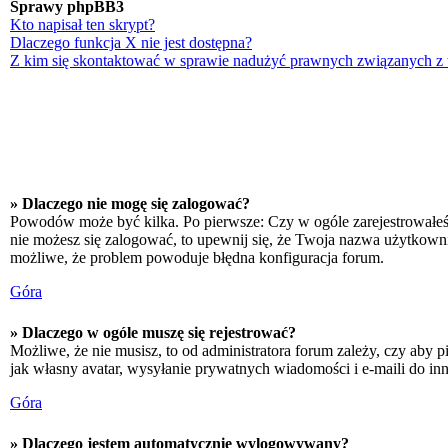
Sprawy phpBB3
Kto napisał ten skrypt?
Dlaczego funkcja X nie jest dostępna?
Z kim się skontaktować w sprawie nadużyć prawnych związanych z
» Dlaczego nie mogę się zalogować?
Powodów może być kilka. Po pierwsze: Czy w ogóle zarejestrowałeś się
nie możesz się zalogować, to upewnij się, że Twoja nazwa użytkownika
możliwe, że problem powoduje błędna konfiguracja forum.
Góra
» Dlaczego w ogóle muszę się rejestrować?
Możliwe, że nie musisz, to od administratora forum zależy, czy aby p
jak własny avatar, wysyłanie prywatnych wiadomości i e-maili do inn
Góra
» Dlaczego jestem automatycznie wylogowywany?