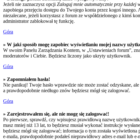
Jeżeli nie zaznaczysz opcji
Zaloguj mnie automatycznie przy każdej w
zapobiega przejęciu dostępu do Twojego konta przez kogoś innego. 
niezalecane, jeżeli korzystasz z forum ze współdzielonego z kimś kompu
administrator zablokował tę funkcję.
Góra
» W jaki sposób mogę zapobiec wyświetlaniu mojej nazwy użytk
W swoim Panelu Zarządzania Kontem, w „Ustawieniach forum”, zna
moderatorów i Ciebie. Będziesz liczony jako ukryty użytkownik.
Góra
» Zapomniałem hasła!
Nie panikuj! Twoje hasło wprawdzie nie może zostać odzyskane, ale 
a prawdopodobnie niedługo znów będziesz mógł się zalogować.
Góra
» Zarejestrowałem się, ale nie mogę się zalogować!
Po pierwsze, sprawdź, czy wpisujesz prawidłową nazwę użytkownika i h
masz mniej niż 13 lat, to będziesz musiał wykonać instrukcje wysłan
będziesz mógł się zalogować; informacja o tym została wyświetlona po
e-maila, prawdopodobnie podałeś nieprawidłowy adres e-mail lub e-ma