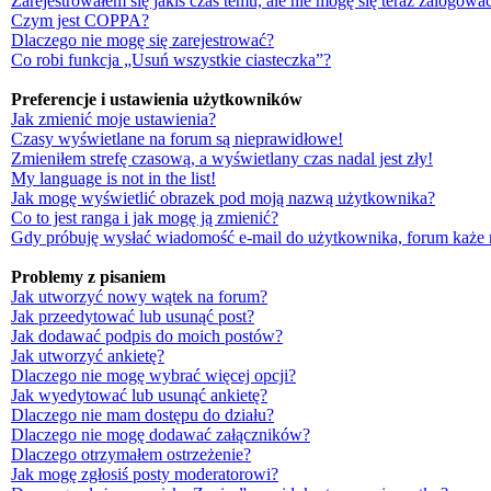
Zarejestrowałem się jakiś czas temu, ale nie mogę się teraz zalogować
Czym jest COPPA?
Dlaczego nie mogę się zarejestrować?
Co robi funkcja „Usuń wszystkie ciasteczka”?
Preferencje i ustawienia użytkowników
Jak zmienić moje ustawienia?
Czasy wyświetlane na forum są nieprawidłowe!
Zmieniłem strefę czasową, a wyświetlany czas nadal jest zły!
My language is not in the list!
Jak mogę wyświetlić obrazek pod moją nazwą użytkownika?
Co to jest ranga i jak mogę ją zmienić?
Gdy próbuję wysłać wiadomość e-mail do użytkownika, forum każe 
Problemy z pisaniem
Jak utworzyć nowy wątek na forum?
Jak przeedytować lub usunąć post?
Jak dodawać podpis do moich postów?
Jak utworzyć ankietę?
Dlaczego nie mogę wybrać więcej opcji?
Jak wyedytować lub usunąć ankietę?
Dlaczego nie mam dostępu do działu?
Dlaczego nie mogę dodawać załączników?
Dlaczego otrzymałem ostrzeżenie?
Jak mogę zgłosiś posty moderatorowi?