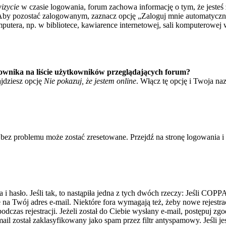
izycie
w czasie logowania, forum zachowa informację o tym, że jesteś 
Aby pozostać zalogowanym, zaznacz opcję „Zaloguj mnie automatycznie
tera, np. w bibliotece, kawiarence internetowej, sali komputerowej w sz
ownika na liście użytkowników przeglądających forum?
jdziesz opcję
Nie pokazuj, że jestem online
. Włącz tę opcję i Twoja na
bez problemu może zostać zresetowane. Przejdź na stronę logowania i k
asło. Jeśli tak, to nastąpiła jedna z tych dwóch rzeczy: Jeśli COPPA 
e na Twój adres e-mail. Niektóre fora wymagają też, żeby nowe rejestr
dczas rejestracji. Jeżeli został do Ciebie wysłany e-mail, postępuj zg
il został zaklasyfikowany jako spam przez filtr antyspamowy. Jeśli je