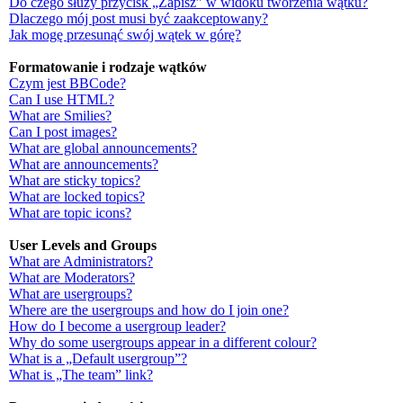
Do czego służy przycisk „Zapisz” w widoku tworzenia wątku?
Dlaczego mój post musi być zaakceptowany?
Jak mogę przesunąć swój wątek w górę?
Formatowanie i rodzaje wątków
Czym jest BBCode?
Can I use HTML?
What are Smilies?
Can I post images?
What are global announcements?
What are announcements?
What are sticky topics?
What are locked topics?
What are topic icons?
User Levels and Groups
What are Administrators?
What are Moderators?
What are usergroups?
Where are the usergroups and how do I join one?
How do I become a usergroup leader?
Why do some usergroups appear in a different colour?
What is a „Default usergroup”?
What is „The team” link?