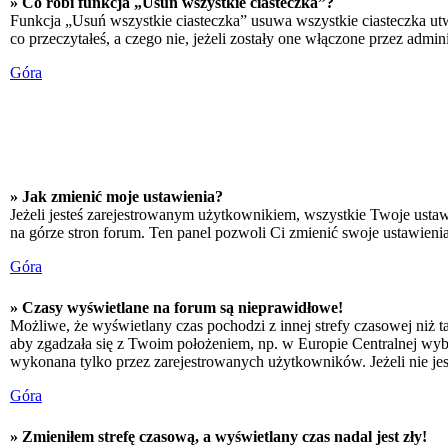
» Co robi funkcja „Usuń wszystkie ciasteczka”?
Funkcja „Usuń wszystkie ciasteczka” usuwa wszystkie ciasteczka utw
co przeczytałeś, a czego nie, jeżeli zostały one włączone przez adm
Góra
» Jak zmienić moje ustawienia?
Jeżeli jesteś zarejestrowanym użytkownikiem, wszystkie Twoje ustaw
na górze stron forum. Ten panel pozwoli Ci zmienić swoje ustawienia 
Góra
» Czasy wyświetlane na forum są nieprawidłowe!
Możliwe, że wyświetlany czas pochodzi z innej strefy czasowej niż ta
aby zgadzała się z Twoim położeniem, np. w Europie Centralnej wyb
wykonana tylko przez zarejestrowanych użytkowników. Jeżeli nie jeste
Góra
» Zmieniłem strefę czasową, a wyświetlany czas nadal jest zły!