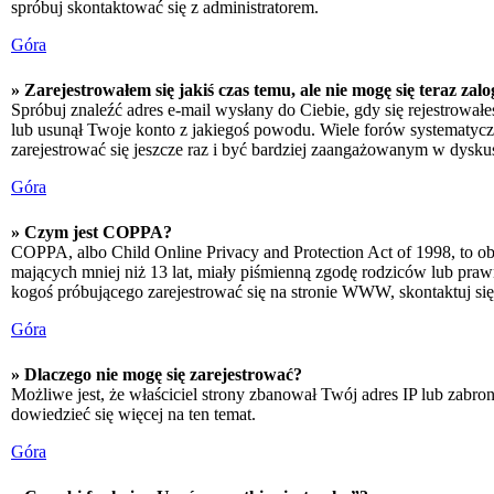
spróbuj skontaktować się z administratorem.
Góra
» Zarejestrowałem się jakiś czas temu, ale nie mogę się teraz zal
Spróbuj znaleźć adres e-mail wysłany do Ciebie, gdy się rejestrował
lub usunął Twoje konto z jakiegoś powodu. Wiele forów systematyczni
zarejestrować się jeszcze raz i być bardziej zaangażowanym w dyskus
Góra
» Czym jest COPPA?
COPPA, albo Child Online Privacy and Protection Act of 1998, to o
mających mniej niż 13 lat, miały piśmienną zgodę rodziców lub prawn
kogoś próbującego zarejestrować się na stronie WWW, skontaktuj si
Góra
» Dlaczego nie mogę się zarejestrować?
Możliwe jest, że właściciel strony zbanował Twój adres IP lub zabron
dowiedzieć się więcej na ten temat.
Góra