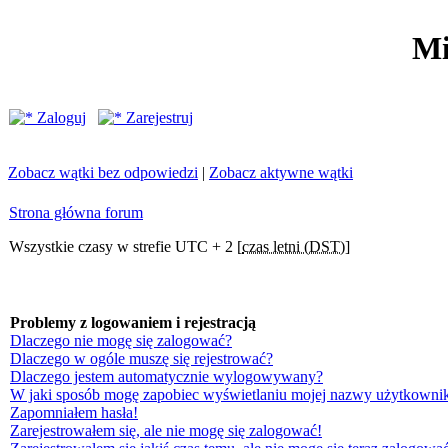
Mi
Zaloguj
Zarejestruj
Zobacz wątki bez odpowiedzi
|
Zobacz aktywne wątki
Strona główna forum
Wszystkie czasy w strefie UTC + 2 [
czas letni (DST)
]
Problemy z logowaniem i rejestracją
Dlaczego nie mogę się zalogować?
Dlaczego w ogóle muszę się rejestrować?
Dlaczego jestem automatycznie wylogowywany?
W jaki sposób mogę zapobiec wyświetlaniu mojej nazwy użytkownik
Zapomniałem hasła!
Zarejestrowałem się, ale nie mogę się zalogować!