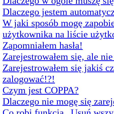
Dlaczego w ogóle muszę się
Dlaczego jestem automaty
W jaki sposób mogę zapobi
użytkownika na liście użyt
Zapomniałem hasła!
Zarejestrowałem się, ale ni
Zarejestrowałem się jakiś cz
zalogować!?!
Czym jest COPPA?
Dlaczego nie mogę się zare
Co robi funkcja „Usuń wszys