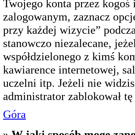
Twojego konta przez kogoś 
zalogowanym, zaznacz opcj
przy każdej wizycie” podczas
stanowczo niezalecane, jeże
współdzielonego z kimś komp
kawiarence internetowej, sa
uczelni itp. Jeżeli nie widzis
administrator zablokował tę
Góra
» W jaki sposób mogę zap