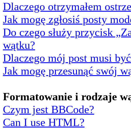
Dlaczego otrzymałem ostrze
Jak mogę zgłosiś posty mod
Do czego służy przycisk „Z
wątku?
Dlaczego mój post musi by
Jak mogę przesunąć swój w
Formatowanie i rodzaje w
Czym jest BBCode?
Can I use HTML?