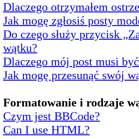
Dlaczego otrzymałem ostrze
Jak mogę zgłosiś posty mod
Do czego służy przycisk „Z
wątku?
Dlaczego mój post musi by
Jak mogę przesunąć swój w
Formatowanie i rodzaje w
Czym jest BBCode?
Can I use HTML?