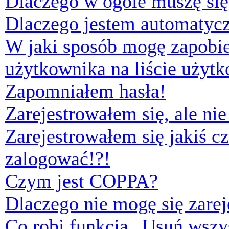
Dlaczego w ogóle muszę się
Dlaczego jestem automaty
W jaki sposób mogę zapobi
użytkownika na liście użyt
Zapomniałem hasła!
Zarejestrowałem się, ale ni
Zarejestrowałem się jakiś cz
zalogować!?!
Czym jest COPPA?
Dlaczego nie mogę się zare
Co robi funkcja „Usuń wszys