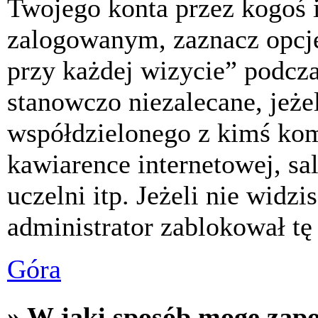
Twojego konta przez kogoś 
zalogowanym, zaznacz opcj
przy każdej wizycie” podczas
stanowczo niezalecane, jeże
współdzielonego z kimś komp
kawiarence internetowej, sa
uczelni itp. Jeżeli nie widzis
administrator zablokował tę
Góra
» W jaki sposób mogę zap