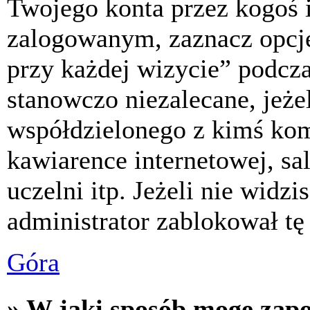
Twojego konta przez kogoś 
zalogowanym, zaznacz opcj
przy każdej wizycie” podczas
stanowczo niezalecane, jeże
współdzielonego z kimś komp
kawiarence internetowej, sa
uczelni itp. Jeżeli nie widzis
administrator zablokował tę
Góra
» W jaki sposób mogę zap