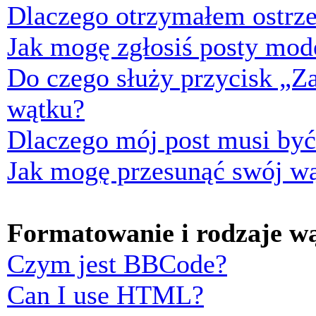
Dlaczego otrzymałem ostrze
Jak mogę zgłosiś posty mod
Do czego służy przycisk „Z
wątku?
Dlaczego mój post musi by
Jak mogę przesunąć swój w
Formatowanie i rodzaje w
Czym jest BBCode?
Can I use HTML?