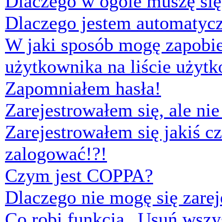
Dlaczego w ogóle muszę się
Dlaczego jestem automaty
W jaki sposób mogę zapobi
użytkownika na liście użyt
Zapomniałem hasła!
Zarejestrowałem się, ale ni
Zarejestrowałem się jakiś cz
zalogować!?!
Czym jest COPPA?
Dlaczego nie mogę się zare
Co robi funkcja „Usuń wszys