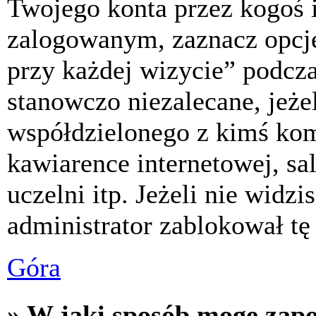
Twojego konta przez kogoś 
zalogowanym, zaznacz opcj
przy każdej wizycie” podczas
stanowczo niezalecane, jeże
współdzielonego z kimś komp
kawiarence internetowej, sa
uczelni itp. Jeżeli nie widzis
administrator zablokował tę
Góra
» W jaki sposób mogę zap