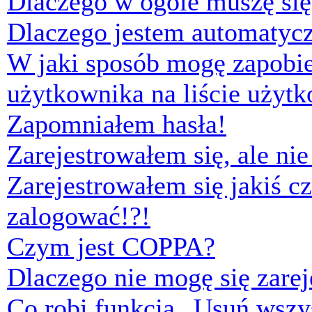
Dlaczego w ogóle muszę się
Dlaczego jestem automaty
W jaki sposób mogę zapobi
użytkownika na liście użyt
Zapomniałem hasła!
Zarejestrowałem się, ale ni
Zarejestrowałem się jakiś cz
zalogować!?!
Czym jest COPPA?
Dlaczego nie mogę się zare
Co robi funkcja „Usuń wszys