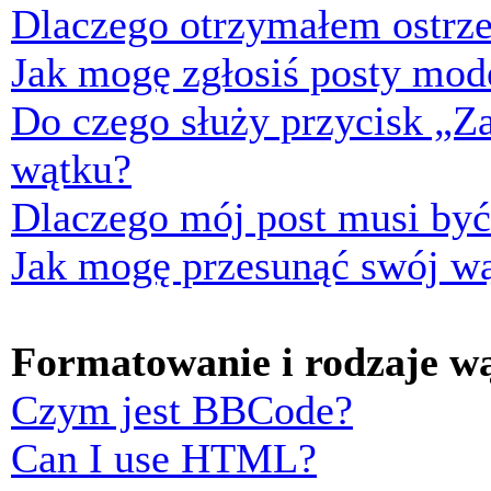
Dlaczego otrzymałem ostrze
Jak mogę zgłosiś posty mod
Do czego służy przycisk „Z
wątku?
Dlaczego mój post musi by
Jak mogę przesunąć swój w
Formatowanie i rodzaje w
Czym jest BBCode?
Can I use HTML?